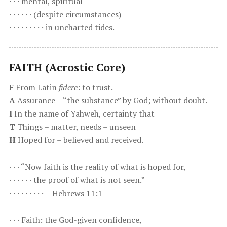
· · · mental, spiritual –
· · · · · · (despite circumstances)
· · · · · · · · · in uncharted tides.
FAITH (Acrostic Core)
F
From Latin
fidere
: to trust.
A
Assurance – “the substance” by God; without doubt.
I
In the name of Yahweh, certainty that
T
Things – matter, needs – unseen
H
Hoped for – believed and received.
· · · “Now faith is the reality of what is hoped for,
· · · · · · the proof of what is not seen.”
· · · · · · · · · —Hebrews 11:1
· · · Faith: the God-given confidence,