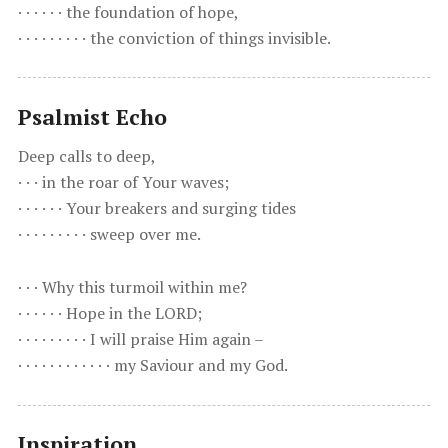
· · · · · · the foundation of hope,
· · · · · · · · · the conviction of things invisible.
Psalmist Echo
Deep calls to deep,
· · · in the roar of Your waves;
· · · · · · Your breakers and surging tides
· · · · · · · · · sweep over me.
· · · Why this turmoil within me?
· · · · · · Hope in the LORD;
· · · · · · · · · I will praise Him again –
· · · · · · · · · · · · my Saviour and my God.
Inspiration