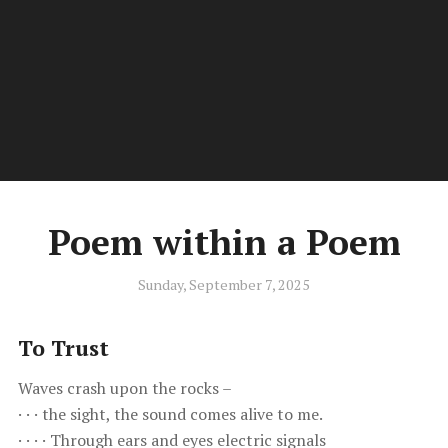
Kiwi.Poet
Men
Poetry by Stephen C Douglas of New Zealand
Poem within a Poem
Sunday, September 7, 2025
To Trust
Waves crash upon the rocks –
· · · the sight, the sound comes alive to me.
· · · · Through ears and eyes electric signals