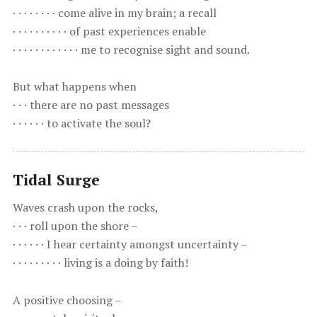
· · · · · · · · come alive in my brain; a recall
· · · · · · · · · · of past experiences enable
· · · · · · · · · · · · me to recognise sight and sound.
But what happens when
· · · there are no past messages
· · · · · · to activate the soul?
Tidal Surge
Waves crash upon the rocks,
· · · roll upon the shore –
· · · · · · I hear certainty amongst uncertainty –
· · · · · · · · · living is a doing by faith!
A positive choosing –